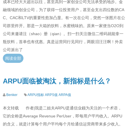
成本已经大大超出以往，甚至高到一家创业公司无法承受的地步。金
融领域的创业公司，为了获得一位投资用户，甚至会支出四位数的CA
C。CAC和LTV的重要性愈加凸显。有一次在公司，突然一张图片在公
司群里炸开。那是一大箱的饮料，水蜜桃味的。原来一家便当O2O到
公司来邀请注（shao）册（qian）。扫一扫关注微信二维码就能拿一
瓶饮料，首单也有优惠。真是运营同行见同行，两眼泪汪汪啊！外卖
公司派出了
阅读全部
ARPU面临被淘汰，新指标是什么？
Benker
ARPU指标
ARPS值
ARPA值
本文转载 作者|我是二姐夫ARPU是通信业颇为关注的一个术语，
它的全称是Average Revenue PerUser，即每用户平均收入。ARPU
的含义，就是计算每个用户平均每个月给通信运营商带来多少收入。