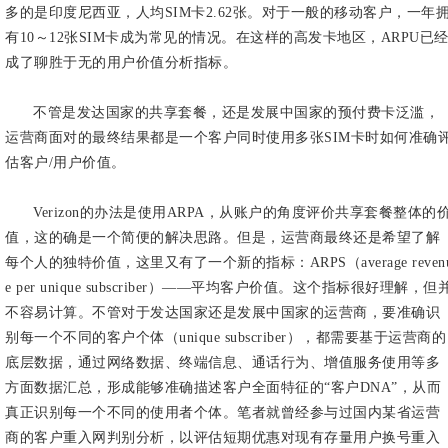
多的是印度尼西亚，人均SIM卡2.62张。对于一般的移动客户，一年
有10～12张SIM卡成为常见的情况。在这样的高发卡地区，ARPU已
成了聊胜于无的用户价值分析指标。
不管是发达国家的共享套餐，还是发展中国家的预付费卡泛滥，
运营商面对的最终结果都是一个客户同时使用多张SIM卡时如何准确
估客户/用户价值。
Verizon的办法是使用ARPA，从账户的角度评价共享套餐整体的
值，这的确是一个简便的解决思路。但是，运营商最终还是希望了解
每个人的独特价值，这里又有了一个新的指标：ARPS（average reven
e per unique subscriber）——平均客户价值。这个指标很好理解，但
不容易计算。不管对于发达国家还是发展中国家的运营商，要准确识
别每一个不同的客户个体（unique subscriber），都需要基于运营商的
底层数据，通过网络数据、终端信息、通话行为、增值服务使用等多
方面数据汇总，形成能够准确描述客户全面特征的“客户DNA”，从而
真正识别每一个不同的使用者个体。笔者就曾经参与过国内某省运营
商的客户重入网判别分析，以评估短期优惠对现有存量用户换号重入