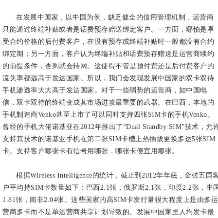
在发展中国家，以中国为例，缺乏健全的信用管理机制，运营商
只能通过终端补贴或者是话费预存赠送绑定客户。一方面，哪怕是享
受合约价格的后付费客户，在没有预存或终端补贴时一般都没有合约
绑定期；另一方面，客户认为终端补贴和话费预存赠送是运营商续约
的前提条件，否则就会转网。这使得不管是预付费还是后付费客户的
流失率都远高于发达国家。所以，我们会发现发展中国家的双卡双待
手机渗透率大大高于发达国家。对于一些弱势的运营商，如中国电
信，双卡双待的终端变成其市场进攻最重要的武器。在巴西，本地的
手机制造商Venko甚至上市了可以同时支持四张SIM卡的手机Venko。
曾经的手机大佬诺基亚在2012年推出了“Dual Standby SIM”技术，允
支持其技术的诺基亚手机在第二张SIM卡槽上热插拔更换多达5张SIM
卡。支持客户哪张卡有信号用哪张，哪张卡便宜用哪张。
根据Wireless Intelligence的统计，截止到2012年年底，金砖五国
户平均持SIM卡数量如下：巴西2.1张，俄罗斯2.1张，印度2.2张，中
1.81张，南非2.04张。这些国家的高SIM卡发行量很大程度上是由多运
营商多卡而不是单运营商共享计划导致的。发展中国家里人均发卡最