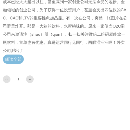
成本已经大大超出以往，甚至高到一家创业公司无法承受的地步。金
融领域的创业公司，为了获得一位投资用户，甚至会支出四位数的CA
C。CAC和LTV的重要性愈加凸显。有一次在公司，突然一张图片在公
司群里炸开。那是一大箱的饮料，水蜜桃味的。原来一家便当O2O到
公司来邀请注（shao）册（qian）。扫一扫关注微信二维码就能拿一
瓶饮料，首单也有优惠。真是运营同行见同行，两眼泪汪汪啊！外卖
公司派出了
阅读全部
‹‹
1
››