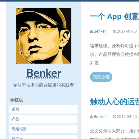
一个 App 
Benker
2017-05-08
需求梳理、分析针对这个i
求。产品经理将会根据沟通
列表。
Benker
阅读全部
专注于技术与商业应用的实践者
导航栏
触动人心的运
首页
Benker
2017-04-26
产品
思维模型
全文分为两大部分：用户