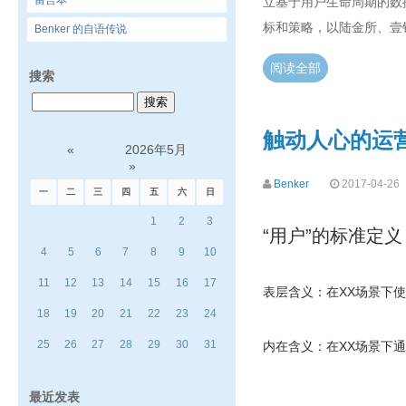
留言本
立基于用户生命周期的数
标和策略，以陆金所、壹
Benker 的自语传说
阅读全部
搜索
触动人心的运
«
2026年5月
»
Benker
2017-04-26
一
二
三
四
五
六
日
1
2
3
“用户”的标准定义
4
5
6
7
8
9
10
11
12
13
14
15
16
17
表层含义：在XX场景下使
18
19
20
21
22
23
24
25
26
27
28
29
30
31
内在含义：在XX场景下通
最近发表