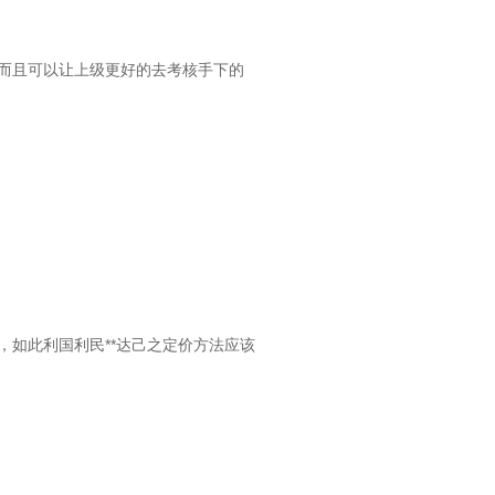
工作，而且可以让上级更好的去考核手下的
，如此利国利民**达己之定价方法应该