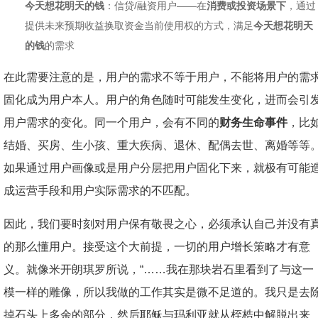
今天想花明天的钱
：信贷/融资用户——在
消费或投资场景下
，通过
提供未来预期收益换取资金当前使用权的方式，满足
今天想花明天
的钱
的需求
在此需要注意的是，用户的需求不等于用户，不能将用户的需
固化成为用户本人。用户的角色随时可能发生变化，进而会引
用户需求的变化。同一个用户，会有不同的
财务生命事件
，比
结婚、买房、生小孩、重大疾病、退休、配偶去世、离婚等等
如果通过用户画像或是用户分层把用户固化下来，就极有可能
成运营手段和用户实际需求的不匹配。
因此，我们要时刻对用户保有敬畏之心，必须承认自己并没有
的那么懂用户。接受这个大前提，一切的用户增长策略才有意
义。就像米开朗琪罗所说，“……我在那块岩石里看到了与这一
模一样的雕像，所以我做的工作其实是微不足道的。我只是去
掉石头上多余的部分，然后耶稣与玛利亚就从桎梏中解脱出来