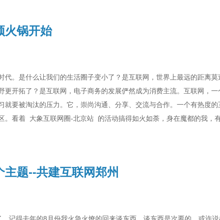
顿火锅开始
时代。是什么让我们的生活圈子变小了？是互联网，世界上最远的距离莫
野更开拓了？是互联网，电子商务的发展俨然成为消费主流。互联网，一
习就要被淘汰的压力。它，崇尚沟通、分享、交流与合作。一个有热度的
区。看着 大象互联网圈-北京站 的活动搞得如火如荼，身在魔都的我，有
主题--共建互联网郑州
记得去年的8月份我火急火燎的回来谈东西。谈东西是次要的，或许说