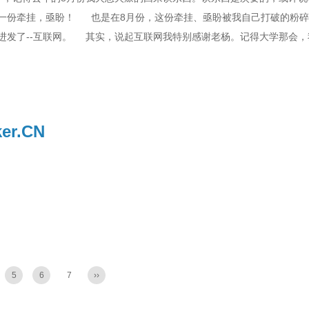
一份牵挂，亟盼！ 也是在8月份，这份牵挂、亟盼被我自己打破的粉碎
进发了--互联网。 其实，说起互联网我特别感谢老杨。记得大学那会
er.CN
5
6
7
››