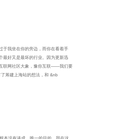
过于我坐在你的旁边，而你在看着手
个最好又是最坏的行业。因为更新迅
互联网社区大象，豫你互联——我们要
了筹建上海站的想法，和 &nb
根本没有谈成。唯一的目的，我在这