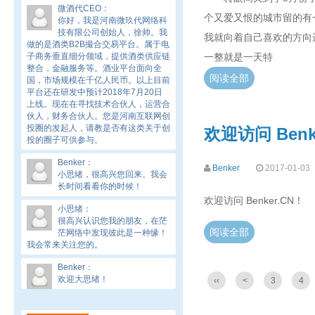
微酒代CEO
：
个又爱又恨的城市留的有
你好，我是河南微玖代网络科
技有限公司创始人，徐帅。我
我就向着自己喜欢的方向
做的是酒类B2B撮合交易平台。属于电
子商务垂直细分领域，提供酒类供应链
一整就是一天特
整合，金融服务等。酒业平台面向全
阅读全部
国，市场规模在千亿人民币。以上目前
平台还在研发中预计2018年7月20日
上线。现在在寻找技术合伙人，运营合
伙人，财务合伙人。您是河南互联网创
投圈的发起人，请教是否有这类关于创
欢迎访问 Benk
投的圈子可供参与。
Benker
：
Benker
2017-01-03
小思绪，很高兴您回来。我会
长时间看看你的时候！
欢迎访问 Benker.CN！
小思绪
：
很高兴认识您我的朋友，在茫
阅读全部
茫网络中发现彼此是一种缘！
我会常来关注您的。
Benker
：
欢迎大思绪！
‹‹
<
3
4