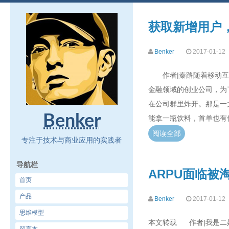
获取新增用户
Benker
2017-01-12
作者|秦路随着移动互联
金融领域的创业公司，为
在公司群里炸开。那是一大
Benker
能拿一瓶饮料，首单也有
阅读全部
专注于技术与商业应用的实践者
导航栏
ARPU面临被
首页
产品
Benker
2017-01-12
思维模型
本文转载 作者|我是二姐夫