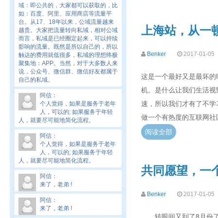
域：即公共的，大家都可以获取的，比
如：百度、阿里、应用商店等流量平
台。从17、18年以来，公域流量越来
上海站，从一
越贵。大家把流量转向私域，相对公域
而言，私域是已经圈定起来，可以持续
影响的流量。既然是所以自己的，所以
Benker
2017-01-05
触达的费用就低很多，私域的理想终极
聚集地：APP。当然，对于大多数人来
说，公众号、微信群、微信好友都属于
这是一个最好又是最坏的
自己的私域。
机。是什么让我们生活视
阿信
：
速，所以我们才有了不学
个人觉得，如果是服务于老年
人，可以的; 如果服务于年轻
做一个有热度的互联网社
人，就要尽可能地简化流程。
阅读全部
阿信
：
个人觉得，如果是服务于老年
人，可以的; 如果服务于年轻
人，就要尽可能地简化流程。
共同愿望，一个
阿信
：
来了，老弟 !
Benker
2017-01-05
阿信
：
来了，老弟 !
转眼间又到了8月份了，