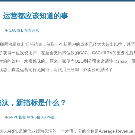
，运营都应该知道的事
CAC值
LTV值
运营
网流量红利期的结束，获取一个新用户的成本已经大大超出以往，甚至
了获得一位投资用户，甚至会支出四位数的CAC。CAC和LTV的重要性
箱的饮料，水蜜桃味的。原来一家便当O2O到公司来邀请注（shao）册
优惠。真是运营同行见同行，两眼泪汪汪啊！外卖公司派出了
淘汰，新指标是什么？
ARPU指标
ARPS值
ARPA值
ARPU是通信业颇为关注的一个术语，它的全称是Average Revenue P