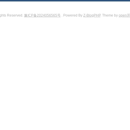
ights Reserved.
豫ICP备2024056565号
. Powered By
Z-BlogPHP
. Theme by
open