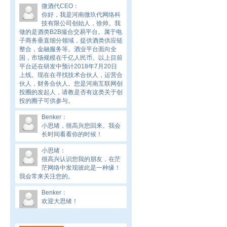
微酒代CEO
：
你好，我是河南微玖代网络科
技有限公司创始人，徐帅。我
做的是酒类B2B撮合交易平台。属于电
子商务垂直细分领域，提供酒类供应链
整合，金融服务等。酒业平台面向全
国，市场规模在千亿人民币。以上目前
平台还在研发中预计2018年7月20日
上线。现在在寻找技术合伙人，运营合
伙人，财务合伙人。您是河南互联网创
投圈的发起人，请教是否有这类关于创
投的圈子可供参与。
Benker
：
小思绪，很高兴您回来。我会
长时间看看你的时候！
小思绪
：
很高兴认识您我的朋友，在茫
茫网络中发现彼此是一种缘！
我会常来关注您的。
Benker
：
欢迎大思绪！